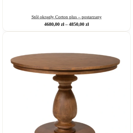
Stół okrągły Corton plus – postarzany
Zakres
4680,00
zł
–
4850,00
zł
cen:
od
4680,00 zł
do
4850,00 zł