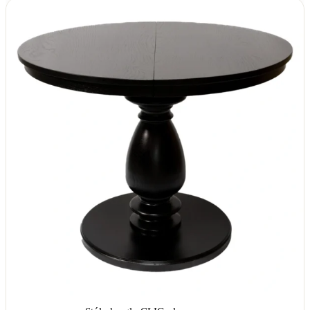
od
4620,00 zł
do
4830,00 zł