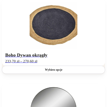
Ten
produkt
ma
wiele
wariantów.
Opcje
można
wybrać
na
stronie
produktu
Boho Dywan okrągły
Zakres
233,70
zł
–
270,60
zł
cen:
od
Wybierz opcje
233,70 zł
do
270,60 zł