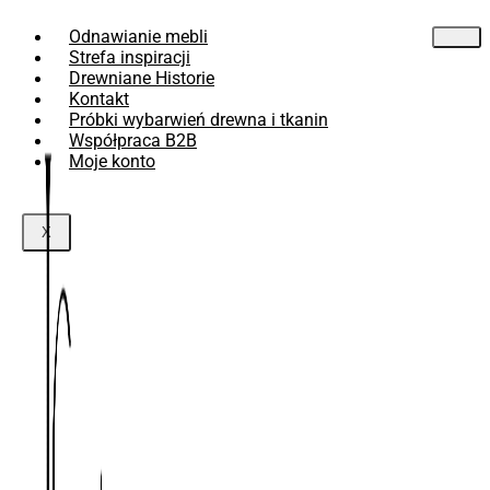
Przejdź
Odnawianie mebli
do
treści
Strefa inspiracji
Drewniane Historie
Kontakt
Próbki wybarwień drewna i tkanin
Współpraca B2B
Moje konto
X