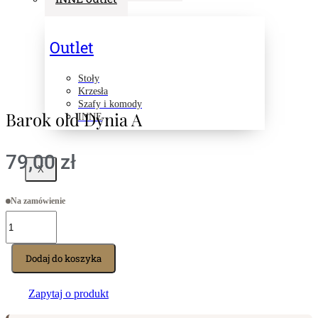
Outlet
Stoły
Krzesła
Szafy i komody
Barok old Dynia A
INNE
79,00
zł
X
Na zamówienie
ilość
Barok
old
Dynia
Dodaj do koszyka
A
Zapytaj o produkt