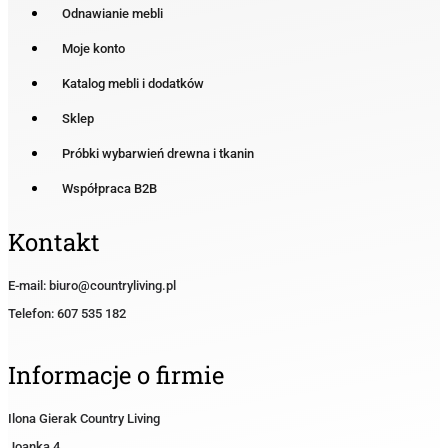
Odnawianie mebli
Moje konto
Katalog mebli i dodatków
Sklep
Próbki wybarwień drewna i tkanin
Współpraca B2B
Kontakt
E-mail: biuro@countryliving.pl
Telefon: 607 535 182
Informacje o firmie
Ilona Gierak Country Living
Joanka 4