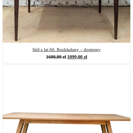
Stół z lat 60. Rozkładany – dostępny
Pierwotna
Aktualna
1600,00
zł
1099,00
zł
cena
cena
wynosiła:
wynosi:
1600,00 zł.
1099,00 zł.