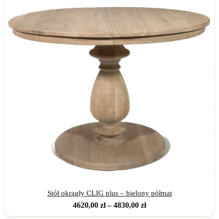
Stół okrągły CLIG plus – bielony półmat
Zakres
4620,00
zł
–
4830,00
zł
cen: