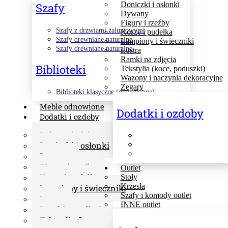
Doniczki i osłonki
Szafy
Dywany
Figury i rzeźby
Szafy z drzwiami żaluzjowymi
Kosze i pudełka
Szafy drewniane naturalne
Lampiony i świeczniki
Szafy drewniane naturalne
Lustra
Ramki na zdjęcia
Biblioteki
Tekstylia (koce, poduszki)
Wazony i naczynia dekoracyjne
Zegary
Biblioteki klasyczne (przeszklone)
Meble odnowione
Dodatki i ozdoby
Dodatki i ozdoby
Dekoracje ścienne
Doniczki i osłonki
Dywany
Figury i rzeźby
Outlet
Kosze i pudełka
Stoły
Krzesła
Lampiony i świeczniki
Szafy i komody outlet
Lustra
INNE outlet
Ramki na zdjęcia
Tekstylia (koce, poduszki)