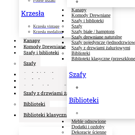
Fotele uszaki
Kanapy
Krzesła
Komody Drewniane
Szafy i biblioteki
Szafy
Krzesła vintage
Szafy białe / hamptons
Krzesła medalion
Szafy drewniane naturalne
Kanapy
Szafy pojedyncze (jednodrzwiow
Komody Drewniane
Szafy z drzwiami żaluzjowymi
Szafy i biblioteki
Biblioteki
Biblioteki klasyczne (przeszklone
Szafy
Szafy
Szafy białe / hamptons
Szafy drewniane naturalne
Szafy pojedyncze (jednodrzwiowe)
Szafy z drzwiami żaluzjowymi
Biblioteki
Biblioteki
Biblioteki klasyczne (przeszklone)
Meble odnowione
Dodatki i ozdoby
Dekoracje ścienne