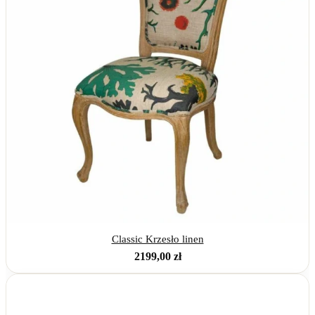
Classic Krzesło linen
2199,00
zł