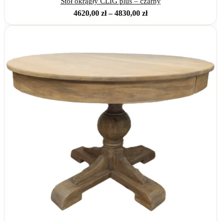
Stół okrągły CLIG plus – czarny
Zakres
4620,00
zł
–
4830,00
zł
cen:
od
4620,00 zł
do
4830,00 zł