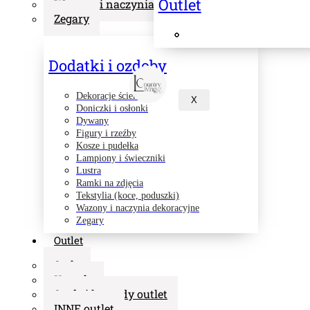
Outlet
Wazony i naczynia dekoracyjne
Zegary
Dodatki i ozdoby
Dekoracje ścienne
X
Doniczki i osłonki
Dywany
Figury i rzeźby
Kosze i pudełka
Lampiony i świeczniki
Lustra
Ramki na zdjęcia
Tekstylia (koce, poduszki)
Wazony i naczynia dekoracyjne
Zegary
Outlet
Stoły
Krzesła
Szafy i komody outlet
INNE outlet