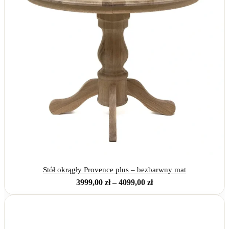
Stół okrągły Provence plus – bezbarwny mat
Zakres
3999,00
zł
–
4099,00
zł
cen:
od
3999,00 zł
do
4099,00 zł