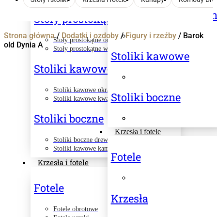
Stoły prostokątne i i
Stoły prostokątne i inne
Strona główna
/
Dodatki i ozdoby
/
Figury i rzeźby
/ Barok
Stoły prostokątne odnowione
old Dynia A
Stoły prostokątne w stylu farmhouse
Stoliki kawowe
Stoliki kawowe
Stoliki kawowe okrągłe
Stoliki boczne
Stoliki kawowe kwadratowe
Stoliki boczne
Krzesła i fotele
Stoliki boczne drewniane
Stoliki kawowe kamienne
Fotele
Krzesła i fotele
Fotele
Krzesła
Fotele obrotowe