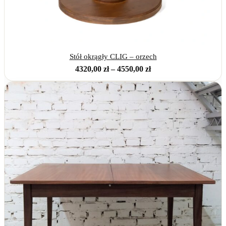
Stół okrągły CLIG – orzech
Zakres
4320,00
zł
–
4550,00
zł
cen:
od
4320,00 zł
do
4550,00 zł