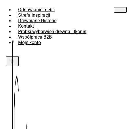
Przejdź
Odnawianie mebli
do
treści
Strefa inspiracji
Drewniane Historie
Kontakt
Próbki wybarwień drewna i tkanin
Współpraca B2B
Moje konto
X