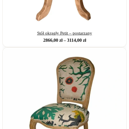
Stół okrągły Petit – postarzany
Zakres
2866,00
zł
–
3114,00
zł
cen:
od
2866,00 zł
do
3114,00 zł