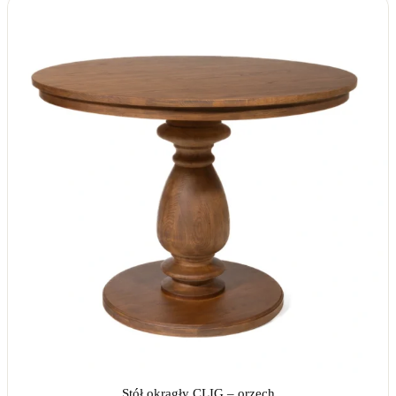
od
4680,00 zł
do
4850,00 zł
Stół okrągły CLIG – orzech