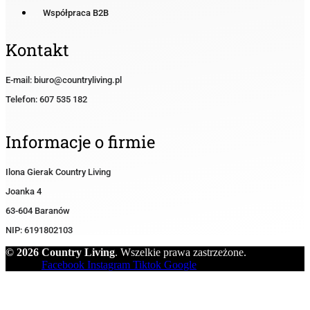
Współpraca B2B
Kontakt
E-mail: biuro@countryliving.pl
Telefon: 607 535 182
Informacje o firmie
Ilona Gierak Country Living
Joanka 4
63-604 Baranów
NIP: 6191802103
© 2026 Country Living
. Wszelkie prawa zastrzeżone.
Facebook
Instagram
Tiktok
Google