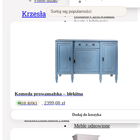
Fotele uszaki
według
popularnośc
Kanapy
Krzesła
Komody Drewniane
Szafy i biblioteki
Szafy
Krzesła vintage
Szafy białe / hamptons
Krzesła medalion
Szafy drewniane naturalne
Kanapy
Szafy pojedyncze (jednodrzwiow
Komody Drewniane
Szafy z drzwiami żaluzjowymi
Szafy i biblioteki
Biblioteki
Biblioteki klasyczne (przeszklone
Szafy
Szafy
Szafy białe / hamptons
Szafy drewniane naturalne
Szafy pojedyncze (jednodrzwiowe)
Komoda prowansalska – błękitna
Szafy z drzwiami żaluzjowymi
Biblioteki
2399,00
zł
OD RĘKI
Biblioteki
Dodaj do koszyka
Biblioteki klasyczne (przeszklone)
Meble odnowione
Dodatki i ozdoby
Dekoracje ścienne