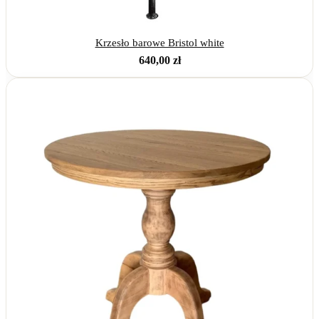
Outlet
Krzesło barowe Bristol white
640,00
zł
Stoły
Krzesła
Szafy i komody
INNE
X