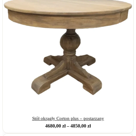
4830,00 zł
Stół okrągły Corton plus – postarzany
Zakres
4680,00
zł
–
4850,00
zł
cen: