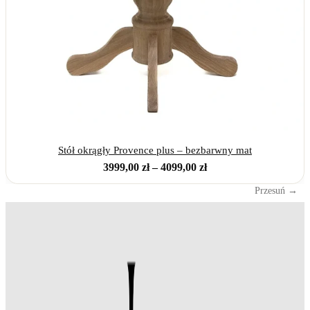
Stół okrągły Provence plus – bezbarwny mat
Zakres
3999,00
zł
–
4099,00
zł
cen:
od
3999,00 zł
do
4099,00 zł