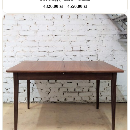
Zakres
4320,00
zł
–
4550,00
zł
cen:
od
4320,00 zł
do
4550,00 zł