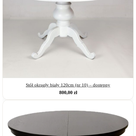
Stół okrągły biały 120cm (nr 10) – dostępny
800,00
zł