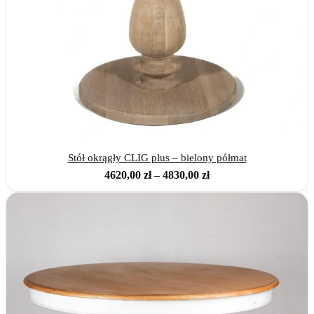
Stół okrągły CLIG plus – bielony półmat
Zakres
4620,00
zł
–
4830,00
zł
cen:
od
4620,00 zł
do
4830,00 zł