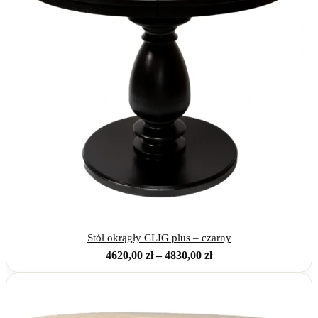
Stół okrągły CLIG plus – czarny
Zakres
4620,00
zł
–
4830,00
zł
cen:
od
4620,00 zł
do