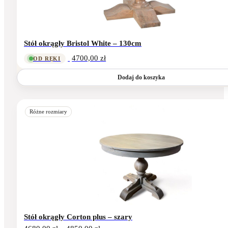
Stół okrągły Bristol White – 130cm
4700,00
zł
OD RĘKI
Dodaj do koszyka
Ten
produkt
Różne rozmiary
ma
wiele
wariantów.
Opcje
można
wybrać
na
stronie
produktu
Stół okrągły Corton plus – szary
Zakres