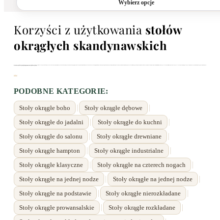
Wybierz opcje
4850,00 zł
Korzyści z użytkowania
stołów
okrągłych skandynawskich
W codziennym rytmie domu
stół okrągły skandynawski
ułatwia kontakt przy posiłkach – każdy siedzi na równych zasadach, bez „uprzywilejowanych” narożników, a łagodne krawędzie sprzyjają bezpiecznej cyrkulacji w niewielkich kuchniach i aneksach. Okrągły blat optycznie porządkuje przestrzeń i „uspokaja” wnętrze; w połączeniu z jasnym drewnem, matowym wykończeniem i lekką podstawą buduje wrażenie lekkości kojarzone z
styl skandynawski
minimalizm
. Przy średnicy 90–100 cm komfortowo zjesz w 4 osoby, a 110–120 cm pozwoli przyjąć 4–6 gości – to praktyczny kompromis między ergonomią a miejscem na serwowanie, szczególnie gdy blat pełni także funkcję domowego biura.
Czytaj więcej
PODOBNE KATEGORIE:
|
|
Stoły okrągłe boho
Stoły okrągłe dębowe
|
|
Stoły okrągłe do jadalni
Stoły okrągłe do kuchni
|
|
Stoły okrągłe do salonu
Stoły okrągłe drewniane
|
|
Stoły okrągłe hampton
Stoły okrągłe industrialne
|
|
Stoły okrągłe klasyczne
Stoły okrągłe na czterech nogach
|
|
Stoły okrągłe na jednej nodze
Stoły okrągłe na jednej nodze
|
|
Stoły okrągłe na podstawie
Stoły okrągłe nierozkładane
|
|
Stoły okrągłe prowansalskie
Stoły okrągłe rozkładane