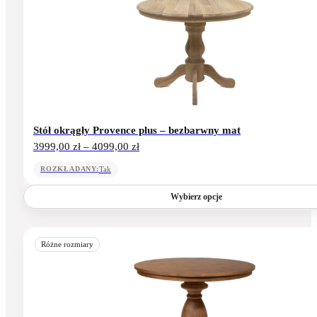
wiele
wariantów.
Opcje
można
wybrać
na
stronie
produktu
Stół okrągły Provence plus – bezbarwny mat
Zakres
3999,00
zł
–
4099,00
zł
cen:
od
Tak
ROZKŁADANY:
3999,00 zł
do
Wybierz opcje
4099,00 zł
Ten
produkt
Różne rozmiary
ma
wiele
wariantów.
Opcje
można