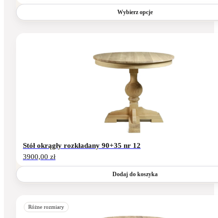
4680,00 zł
do
Wybierz opcje
4850,00 zł
Stół okrągły rozkładany 90+35 nr 12
3900,00
zł
Dodaj do koszyka
Ten
produkt
Różne rozmiary
ma