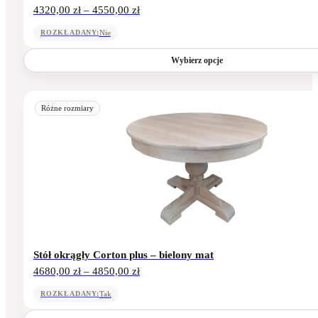
Zakres
4320,00
zł
–
4550,00
zł
cen:
od
Nie
ROZKŁADANY:
4320,00 zł
do
Wybierz opcje
4550,00 zł
Ten
produkt
Różne rozmiary
ma
wiele
wariantów.
Opcje
można
wybrać
na
stronie
produktu
Stół okrągły Corton plus – bielony mat
Zakres
4680,00
zł
–
4850,00
zł
cen:
od
Tak
ROZKŁADANY:
4680,00 zł
do