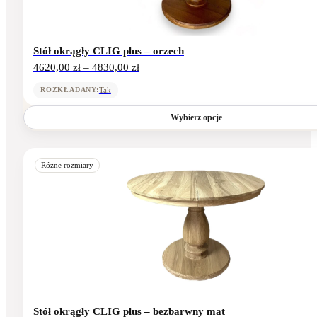
stronie
produktu
Stół okrągły CLIG plus – orzech
Zakres
4620,00
zł
–
4830,00
zł
cen:
od
Tak
ROZKŁADANY:
4620,00 zł
do
Wybierz opcje
4830,00 zł
Ten
produkt
Różne rozmiary
ma
wiele
wariantów.
Opcje
można
wybrać
na
stronie
produktu
Stół okrągły CLIG plus – bezbarwny mat