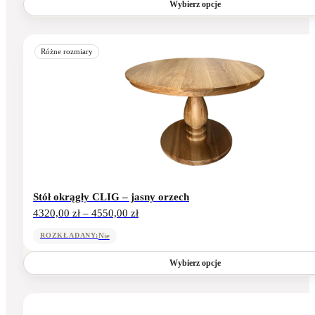
do
Wybierz opcje
4830,00 zł
Ten
produkt
Różne rozmiary
ma
wiele
wariantów.
Opcje
można
wybrać
na
stronie
produktu
Stół okrągły CLIG – jasny orzech
Zakres
4320,00
zł
–
4550,00
zł
cen:
od
Nie
ROZKŁADANY:
4320,00 zł
do
Wybierz opcje
4550,00 zł