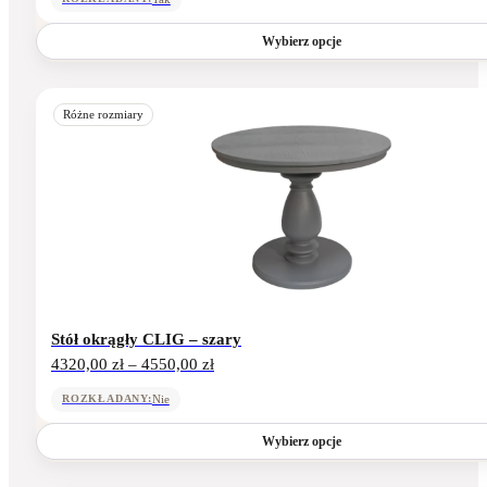
4620,00 zł
do
Wybierz opcje
4830,00 zł
Ten
produkt
Różne rozmiary
ma
wiele
wariantów.
Opcje
można
wybrać
na
stronie
produktu
Stół okrągły CLIG – szary
Zakres
4320,00
zł
–
4550,00
zł
cen:
od
Nie
ROZKŁADANY:
4320,00 zł
do
Wybierz opcje
4550,00 zł