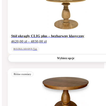
wariantów.
Opcje
można
wybrać
na
stronie
produktu
Stół okrągły CLIG plus – bezbarwny klasyczny
Zakres
4620,00
zł
–
4830,00
zł
cen:
od
Tak
ROZKŁADANY:
4620,00 zł
do
Wybierz opcje
4830,00 zł
Ten
produkt
Różne rozmiary
ma
wiele
wariantów.
Opcje
można
wybrać
na