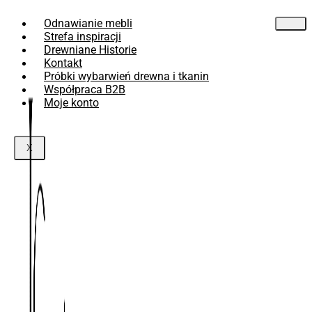
Przejdź
Odnawianie mebli
do
treści
Strefa inspiracji
Drewniane Historie
Kontakt
Próbki wybarwień drewna i tkanin
Współpraca B2B
Moje konto
X