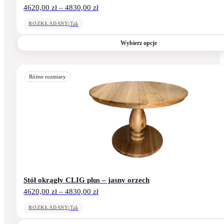
Zakres
4620,00
zł
–
4830,00
zł
cen:
od
Tak
ROZKŁADANY:
4620,00 zł
do
Wybierz opcje
4830,00 zł
Ten
produkt
Różne rozmiary
ma
wiele
wariantów.
Opcje
można
wybrać
na
stronie
produktu
Stół okrągły CLIG plus – jasny orzech
Zakres
4620,00
zł
–
4830,00
zł
cen:
od
Tak
ROZKŁADANY:
4620,00 zł