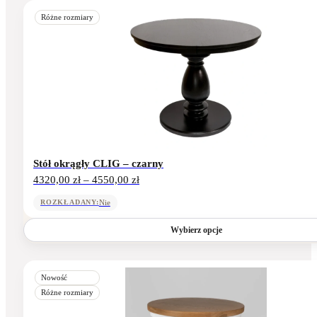
Ten
produkt
Różne rozmiary
ma
wiele
wariantów.
Opcje
można
wybrać
na
stronie
produktu
Stół okrągły CLIG – czarny
Zakres
4320,00
zł
–
4550,00
zł
cen:
od
Nie
ROZKŁADANY:
4320,00 zł
do
Wybierz opcje
4550,00 zł
Ten
produkt
Nowość
ma
Różne rozmiary
wiele
wariantów.