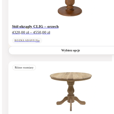
wybrać
na
stronie
produktu
Stół okrągły CLIG – orzech
Zakres
4320,00
zł
–
4550,00
zł
cen:
od
Nie
ROZKŁADANY:
4320,00 zł
do
Wybierz opcje
4550,00 zł
Ten
produkt
Różne rozmiary
ma
wiele
wariantów.
Opcje
można
wybrać
na
stronie
produktu