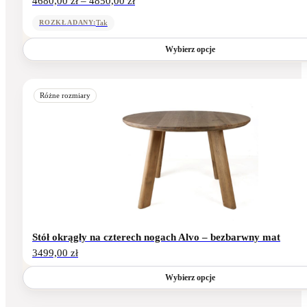
4680,00
zł
–
4850,00
zł
cen:
od
Tak
ROZKŁADANY:
4680,00 zł
do
Wybierz opcje
4850,00 zł
Ten
produkt
Różne rozmiary
ma
wiele
wariantów.
Opcje
można
wybrać
na
stronie
produktu
Stół okrągły na czterech nogach Alvo – bezbarwny mat
3499,00
zł
Wybierz opcje