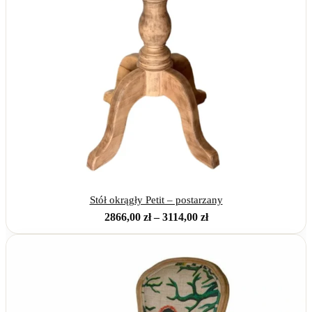
Stół okrągły Petit – postarzany
Zakres
2866,00
zł
–
3114,00
zł
cen:
od
2866,00 zł
do
3114,00 zł