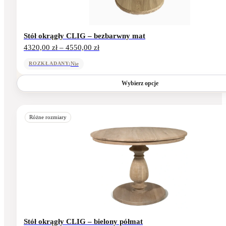
stronie
produktu
Stół okrągły CLIG – bezbarwny mat
Zakres
4320,00
zł
–
4550,00
zł
cen:
od
Nie
ROZKŁADANY:
4320,00 zł
do
Wybierz opcje
4550,00 zł
Ten
produkt
Różne rozmiary
ma
wiele
wariantów.
Opcje
można
wybrać
na
stronie
produktu
Stół okrągły CLIG – bielony półmat