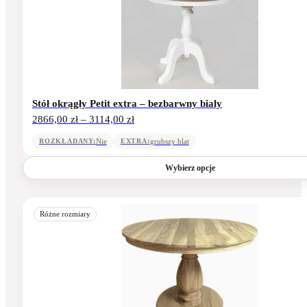
Opcje
można
wybrać
na
stronie
produktu
Stół okrągły Petit extra – bezbarwny bialy
Zakres
2866,00
zł
–
3114,00
zł
cen:
od
Nie
grubszy blat
ROZKŁADANY:
EXTRA:
2866,00 zł
do
Wybierz opcje
3114,00 zł
Ten
produkt
Różne rozmiary
ma
wiele
wariantów.
Opcje
można
wybrać
na