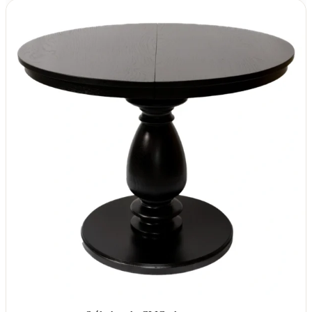
od
4620,00 zł
do
4830,00 zł