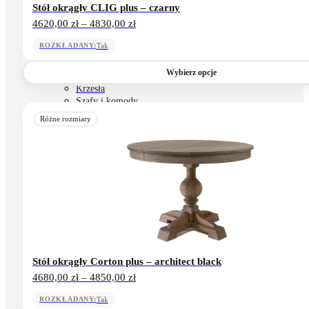
Stół okrągły CLIG plus – czarny
Zakres
4620,00
zł
–
4830,00
zł
cen:
Outlet
od
Tak
ROZKŁADANY:
4620,00 zł
do
Wybierz opcje
Stoły
4830,00 zł
Krzesła
Szafy i komody
Ten
INNE
produkt
Różne rozmiary
ma
wiele
wariantów.
X
Opcje
można
wybrać
na
stronie
produktu
Stół okrągły Corton plus – architect black
Zakres
4680,00
zł
–
4850,00
zł
cen:
od
Tak
ROZKŁADANY: