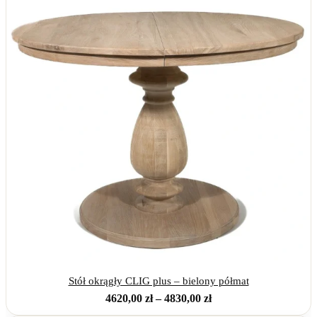
Stół okrągły CLIG plus – bielony półmat
Zakres
4620,00
zł
–
4830,00
zł
cen: