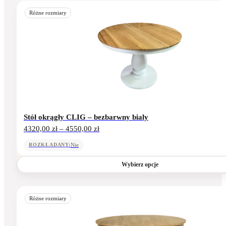
Ten
produkt
Różne rozmiary
ma
wiele
wariantów.
Opcje
można
wybrać
na
stronie
produktu
Stół okrągły CLIG – bezbarwny bialy
Zakres
4320,00
zł
–
4550,00
zł
cen:
od
Nie
ROZKŁADANY:
4320,00 zł
do
Wybierz opcje
4550,00 zł
Ten
produkt
Różne rozmiary
ma
wiele