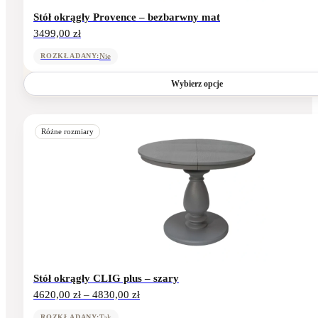
Stół okrągły Provence – bezbarwny mat
3499,00
zł
Nie
ROZKŁADANY:
Wybierz opcje
Ten
produkt
Różne rozmiary
ma
wiele
wariantów.
Opcje
można
wybrać
na
stronie
produktu
Stół okrągły CLIG plus – szary
Zakres
4620,00
zł
–
4830,00
zł
cen:
od
Tak
ROZKŁADANY: